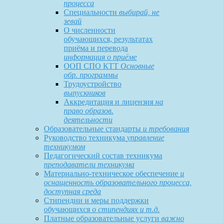
процесса
Специальности
выбирай, не
зевай
О численности
обучающихся, результатах
приёма и перевода
информация о приёме
ООП СПО КТТ
Основные
обр. программы
Трудоустройство
выпускников
Аккредитация и лицензия
на
право образов.
деятельности
Образовательные стандарты
и требования
Руководство техникума
управление
техникумом
Педагогический состав техникума
преподаватели техникума
Материально-техническое обеспечение
и
оснащенность образовательного процесса,
доступная среда
Стипендии и меры поддержки
обучающихся
о стипендиях и т.д.
Платные образовательные услуги
важно