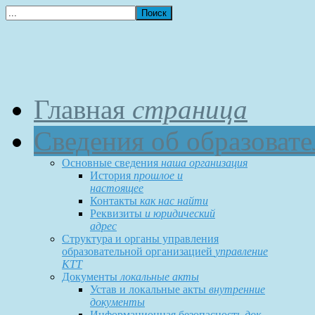
Главная
страница
Сведения об образоват
Основные сведения
наша организация
История
прошлое и
настоящее
Контакты
как нас найти
Реквизиты
и юридический
адрес
Структура и органы управления
образовательной организацией
управление
КТТ
Документы
локальные акты
Устав и локальные акты
внутренние
документы
Информационная безопасность
док-