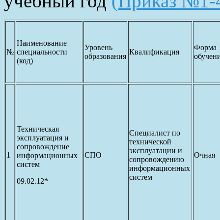
учебный год
(Приказ №1-4
Наименование
Уровень
Форма
№
специальности
Квалификация
образования
обучен
(код)
Техническая
Специалист по
эксплуатация и
технической
сопровождение
эксплуатации и
1
СПО
Очная
информационных
сопровождению
систем
информационных
систем
09.02.12*