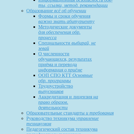
ты, ссылки, метод. рекомендации
Образование
всё об обучении
Формы и сроки обучения
важно знать абитуриенту
Методические документы
для обеспечения обр.
процесса
Специальности
выбирай, не
зевай
О численности
обучающихся, результатах
приёма и перевода
информация о приёме
ООП СПО КТТ
Основные
обр. программы
Трудоустройство
выпускников
Аккредитация и лицензия
на
право образов.
деятельности
Образовательные стандарты
и требования
Руководство техникума
управление
техникумом
Педагогический состав техникума