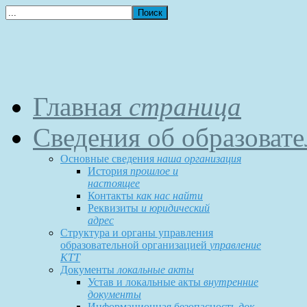
Главная
страница
Сведения об образоват
Основные сведения
наша организация
История
прошлое и
настоящее
Контакты
как нас найти
Реквизиты
и юридический
адрес
Структура и органы управления
образовательной организацией
управление
КТТ
Документы
локальные акты
Устав и локальные акты
внутренние
документы
Информационная безопасность
док-