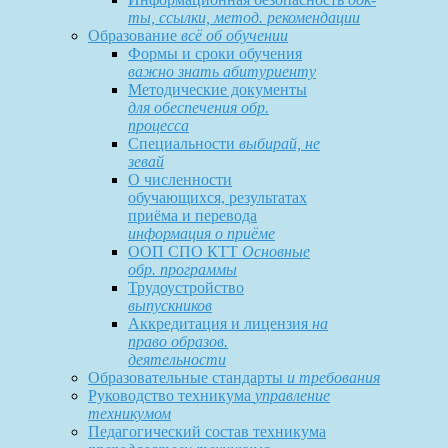
ты, ссылки, метод. рекомендации
Образование
всё об обучении
Формы и сроки обучения
важно знать абитуриенту
Методические документы
для обеспечения обр.
процесса
Специальности
выбирай, не
зевай
О численности
обучающихся, результатах
приёма и перевода
информация о приёме
ООП СПО КТТ
Основные
обр. программы
Трудоустройство
выпускников
Аккредитация и лицензия
на
право образов.
деятельности
Образовательные стандарты
и требования
Руководство техникума
управление
техникумом
Педагогический состав техникума