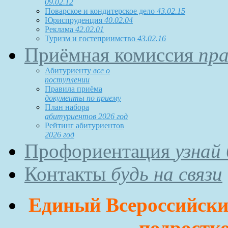
09.02.12
Поварское и кондитерское дело
43.02.15
Юриспруденция
40.02.04
Реклама
42.02.01
Туризм и гостеприимство
43.02.16
Приёмная комиссия
пра
Абитуриенту
все о
поступлении
Правила приёма
документы по приему
План набора
абитуриентов 2026 год
Рейтинг абитуриентов
2026 год
Профориентация
узнай
Контакты
будь на связи
Единый Всероссийский
подростко