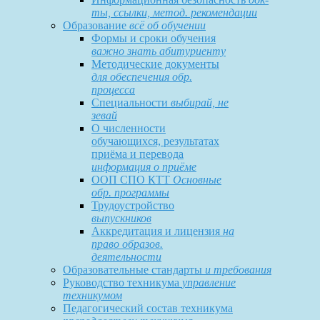
ты, ссылки, метод. рекомендации
Образование
всё об обучении
Формы и сроки обучения
важно знать абитуриенту
Методические документы
для обеспечения обр.
процесса
Специальности
выбирай, не
зевай
О численности
обучающихся, результатах
приёма и перевода
информация о приёме
ООП СПО КТТ
Основные
обр. программы
Трудоустройство
выпускников
Аккредитация и лицензия
на
право образов.
деятельности
Образовательные стандарты
и требования
Руководство техникума
управление
техникумом
Педагогический состав техникума