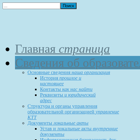
Главная
страница
Сведения об образоват
Основные сведения
наша организация
История
прошлое и
настоящее
Контакты
как нас найти
Реквизиты
и юридический
адрес
Структура и органы управления
образовательной организацией
управление
КТТ
Документы
локальные акты
Устав и локальные акты
внутренние
документы
Информационная безопасность
док-