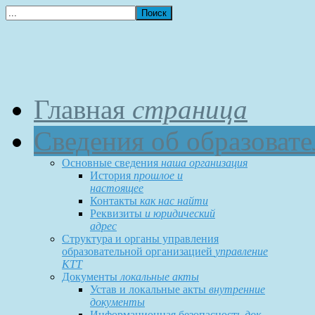
Главная
страница
Сведения об образоват
Основные сведения
наша организация
История
прошлое и
настоящее
Контакты
как нас найти
Реквизиты
и юридический
адрес
Структура и органы управления
образовательной организацией
управление
КТТ
Документы
локальные акты
Устав и локальные акты
внутренние
документы
Информационная безопасность
док-