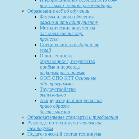
ты, ссылки, метод. рекомендации
Образование
всё об обучении
Формы и сроки обучения
важно знать абитуриенту
Методические документы
для обеспечения обр.
процесса
Специальности
выбирай, не
зевай
О численности
обучающихся, результатах
приёма и перевода
информация о приёме
ООП СПО КТТ
Основные
обр. программы
Трудоустройство
выпускников
Аккредитация и лицензия
на
право образов.
деятельности
Образовательные стандарты
и требования
Руководство техникума
управление
техникумом
Педагогический состав техникума