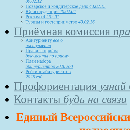
09.02.12
Поварское и кондитерское дело
43.02.15
Юриспруденция
40.02.04
Реклама
42.02.01
Туризм и гостеприимство
43.02.16
Приёмная комиссия
пра
Абитуриенту
все о
поступлении
Правила приёма
документы по приему
План набора
абитуриентов 2026 год
Рейтинг абитуриентов
2026 год
Профориентация
узнай
Контакты
будь на связи
Единый Всероссийский
подростко