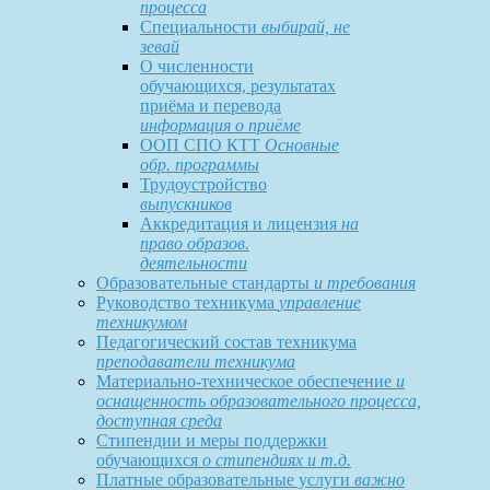
процесса
Специальности
выбирай, не
зевай
О численности
обучающихся, результатах
приёма и перевода
информация о приёме
ООП СПО КТТ
Основные
обр. программы
Трудоустройство
выпускников
Аккредитация и лицензия
на
право образов.
деятельности
Образовательные стандарты
и требования
Руководство техникума
управление
техникумом
Педагогический состав техникума
преподаватели техникума
Материально-техническое обеспечение
и
оснащенность образовательного процесса,
доступная среда
Стипендии и меры поддержки
обучающихся
о стипендиях и т.д.
Платные образовательные услуги
важно