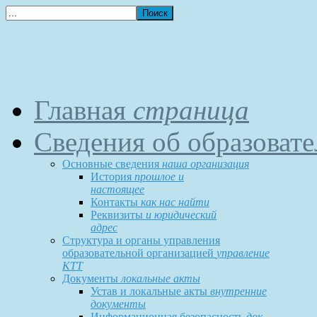
Главная
страница
Сведения об образоват
Основные сведения
наша организация
История
прошлое и
настоящее
Контакты
как нас найти
Реквизиты
и юридический
адрес
Структура и органы управления
образовательной организацией
управление
КТТ
Документы
локальные акты
Устав и локальные акты
внутренние
документы
Информационная безопасность
док-