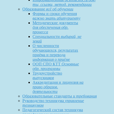
ты, ссылки, метод. рекомендации
Образование
всё об обучении
Формы и сроки обучения
важно знать абитуриенту
Методические документы
для обеспечения обр.
процесса
Специальности
выбирай, не
зевай
О численности
обучающихся, результатах
приёма и перевода
информация о приёме
ООП СПО КТТ
Основные
обр. программы
Трудоустройство
выпускников
Аккредитация и лицензия
на
право образов.
деятельности
Образовательные стандарты
и требования
Руководство техникума
управление
техникумом
Педагогический состав техникума