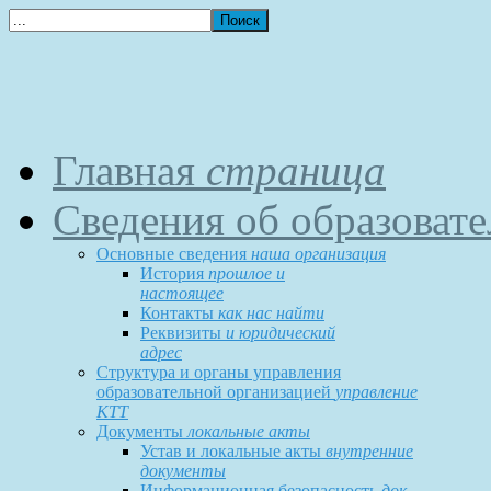
Главная
страница
Сведения об образоват
Основные сведения
наша организация
История
прошлое и
настоящее
Контакты
как нас найти
Реквизиты
и юридический
адрес
Структура и органы управления
образовательной организацией
управление
КТТ
Документы
локальные акты
Устав и локальные акты
внутренние
документы
Информационная безопасность
док-