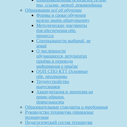
ты, ссылки, метод. рекомендации
Образование
всё об обучении
Формы и сроки обучения
важно знать абитуриенту
Методические документы
для обеспечения обр.
процесса
Специальности
выбирай, не
зевай
О численности
обучающихся, результатах
приёма и перевода
информация о приёме
ООП СПО КТТ
Основные
обр. программы
Трудоустройство
выпускников
Аккредитация и лицензия
на
право образов.
деятельности
Образовательные стандарты
и требования
Руководство техникума
управление
техникумом
Педагогический состав техникума