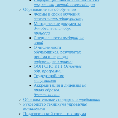
ты, ссылки, метод. рекомендации
Образование
всё об обучении
Формы и сроки обучения
важно знать абитуриенту
Методические документы
для обеспечения обр.
процесса
Специальности
выбирай, не
зевай
О численности
обучающихся, результатах
приёма и перевода
информация о приёме
ООП СПО КТТ
Основные
обр. программы
Трудоустройство
выпускников
Аккредитация и лицензия
на
право образов.
деятельности
Образовательные стандарты
и требования
Руководство техникума
управление
техникумом
Педагогический состав техникума