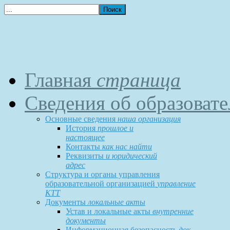
Главная
страница
Сведения об образоват
Основные сведения
наша организация
История
прошлое и
настоящее
Контакты
как нас найти
Реквизиты
и юридический
адрес
Структура и органы управления
образовательной организацией
управление
КТТ
Документы
локальные акты
Устав и локальные акты
внутренние
документы
Информационная безопасность
док-