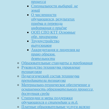
процесса
Специальности
выбирай, не
зевай
О численности
обучающихся, результатах
приёма и перевода
информация о приёме
ООП СПО КТТ
Основные
обр. программы
Трудоустройство
выпускников
Аккредитация и лицензия
на
право образов.
деятельности
Образовательные стандарты
и требования
Руководство техникума
управление
техникумом
Педагогический состав техникума
преподаватели техникума
Материально-техническое обеспечение
и
оснащенность образовательного процесса,
доступная среда
Стипендии и меры поддержки
обучающихся
о стипендиях и т.д.
Платные образовательные услуги
важно