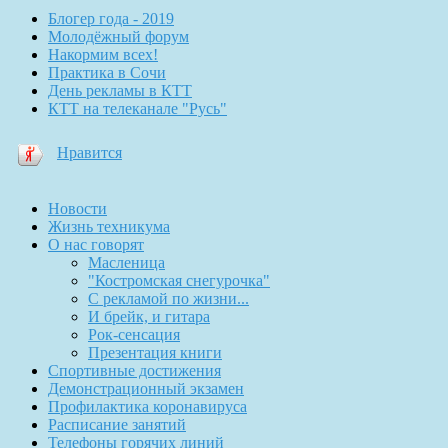
Блогер года - 2019
Молодёжный форум
Накормим всех!
Практика в Сочи
День рекламы в КТТ
КТТ на телеканале "Русь"
Нравится
Новости
Жизнь техникума
О нас говорят
Масленица
"Костромская снегурочка"
С рекламой по жизни...
И брейк, и гитара
Рок-сенсация
Презентация книги
Спортивные достижения
Демонстрационный экзамен
Профилактика коронавируса
Расписание занятий
Телефоны горячих линий