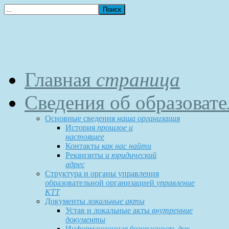
Главная
страница
Сведения об образоват
Основные сведения
наша организация
История
прошлое и
настоящее
Контакты
как нас найти
Реквизиты
и юридический
адрес
Структура и органы управления
образовательной организацией
управление
КТТ
Документы
локальные акты
Устав и локальные акты
внутренние
документы
Информационная безопасность
док-