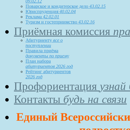
09.02.12
Поварское и кондитерское дело
43.02.15
Юриспруденция
40.02.04
Реклама
42.02.01
Туризм и гостеприимство
43.02.16
Приёмная комиссия
пра
Абитуриенту
все о
поступлении
Правила приёма
документы по приему
План набора
абитуриентов 2026 год
Рейтинг абитуриентов
2026 год
Профориентация
узнай
Контакты
будь на связи
Единый Всероссийский
подростко