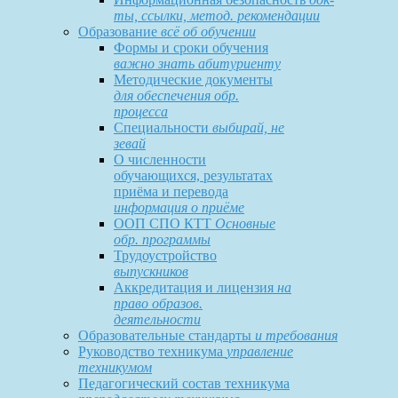
ты, ссылки, метод. рекомендации
Образование
всё об обучении
Формы и сроки обучения
важно знать абитуриенту
Методические документы
для обеспечения обр.
процесса
Специальности
выбирай, не
зевай
О численности
обучающихся, результатах
приёма и перевода
информация о приёме
ООП СПО КТТ
Основные
обр. программы
Трудоустройство
выпускников
Аккредитация и лицензия
на
право образов.
деятельности
Образовательные стандарты
и требования
Руководство техникума
управление
техникумом
Педагогический состав техникума