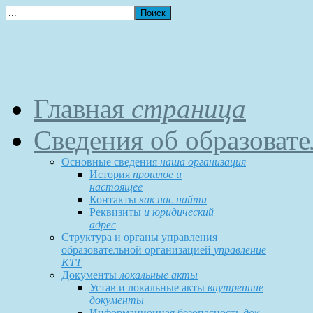
Главная
страница
Сведения об образоват
Основные сведения
наша организация
История
прошлое и
настоящее
Контакты
как нас найти
Реквизиты
и юридический
адрес
Структура и органы управления
образовательной организацией
управление
КТТ
Документы
локальные акты
Устав и локальные акты
внутренние
документы
Информационная безопасность
док-