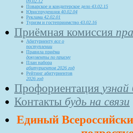
09.02.12
Поварское и кондитерское дело
43.02.15
Юриспруденция
40.02.04
Реклама
42.02.01
Туризм и гостеприимство
43.02.16
Приёмная комиссия
пра
Абитуриенту
все о
поступлении
Правила приёма
документы по приему
План набора
абитуриентов 2026 год
Рейтинг абитуриентов
2026 год
Профориентация
узнай
Контакты
будь на связи
Единый Всероссийский
подростко