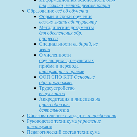
ты, ссылки, метод. рекомендации
Образование
всё об обучении
Формы и сроки обучения
важно знать абитуриенту
Методические документы
для обеспечения обр.
процесса
Специальности
выбирай, не
зевай
О численности
обучающихся, результатах
приёма и перевода
информация о приёме
ООП СПО КТТ
Основные
обр. программы
Трудоустройство
выпускников
Аккредитация и лицензия
на
право образов.
деятельности
Образовательные стандарты
и требования
Руководство техникума
управление
техникумом
Педагогический состав техникума